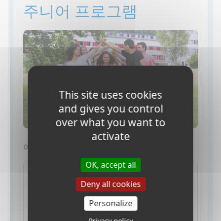
주니어 프로그램
This site uses cookies
and gives you control
over what you want to
activate
여름 캠프 - 토론토 & 햄릴턴
OK, accept all
홈스테이 숙박시 캠프
Deny all cookies
$ 2200
Personalize
$ 3205
Privacy policy