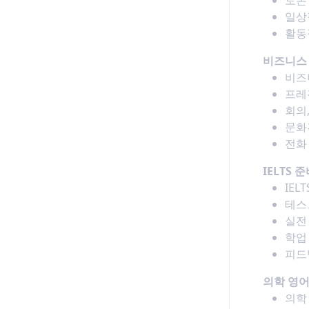
일상
활동
비즈니스
비즈
프레
회의
문화
전화
IELTS 
IEL
테스
실전
학업
피드
의학 영
의학