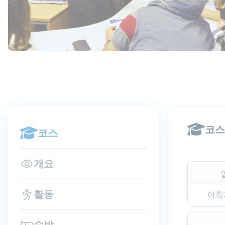
코스
코스
개요
활동
아침
숙박