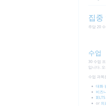
집중 
주당 20 
수업
30 수업
입니다. 오
수업 과목
대화 
비즈니
IELT
or
의