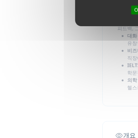
For 
O
이 강좌
레벨의 
피드백, 
대화
유창
비즈
직장
IEL
학문
의학
헬스
개요