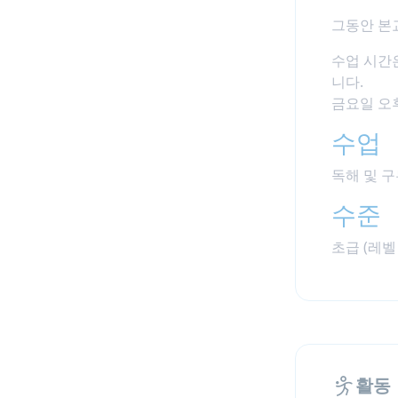
그동안 본
수업 시간
니다.
금요일 오
수업
독해 및 구
수준
초급 (레벨 
활동