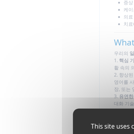
증상
케이
의료
치료
What
우리의
일
1.
핵심 기
활 속의 
2. 향상
영어를 사
장, 또는
3.
유연한
대화 기술
여 학습을
이를 통해
This site uses