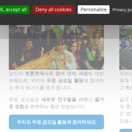
무료 금요일
사
K, accept all
Deny all cookies
Personalize
Privacy po
당신의
토론토에서의 영어 언어 과정
에 대한
우리는
부록으로, 우리의
무료 금요일 활동
에 참여하
육과 
는 추가 보너스를 얻게 됩니다.
고 확
무료 금요일은
새로운 친구들을 사귀
고
즐거
넓고 
운 경험
을 함께하는 좋은 방법입니다.
게 중
인 방
있습
우리의 무료 금요일 활동에 참여하세요