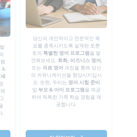
당신의 개인적이고 전문적인 목
표를 충족시키도록 설계된 토론
 발
토의
특별한 영어 프로그램
을 발
토의
견해보세요.
회화, 비즈니스 영어
,
그램
또는
의료 영어
과정을 통해 당신
 &
의 커뮤니케이션을 향상시키십시
7세
오. 또한, 우리는
영어 시험 준비
영
및
부모 & 아이 프로그램
을 제공
 체
하여 독특한 가족 학습 경험을 제
 그
공합니다.
을
다.