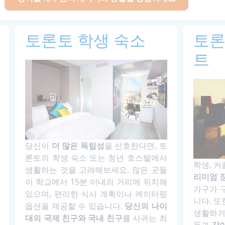
토론토 학생 숙소
토론
트
당신이
더 많은 독립성
을 선호한다면, 토
론토의 학생 숙소 또는 청년 호스텔에서
학생, 
생활하는 것을 고려해보세요. 많은 곳들
리미엄 
이 학교에서 15분 이내의 거리에 위치해
가구가 
있으며, 편리한 식사 계획이나 케이터링
니다. 또
옵션을 제공할 수 있습니다.
당신의 나이
생활하거
대의 국제 친구와 국내 친구
를 사귀는 최
들과
같