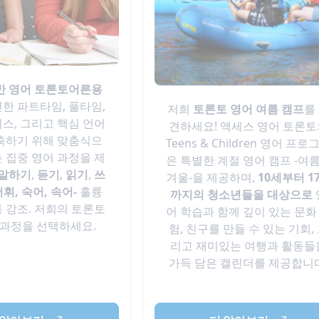
반 영어
토론토어른용
연한 파트타임, 풀타임,
저희
토론토 영어 여름 캠프
를
스, 그리고 핵심 언어
견하세요! 액세스 영어 토론
축하기 위해 맞춤식으
Teens & Children 영어 프로
 집중 영어 과정을 제
은 특별한 계절 영어 캠프 -여름
말하기
,
듣기
,
읽기
,
쓰
겨울-을 제공하며,
10세부터 1
어휘, 숙어, 속어-
훌륭
까지의 청소년들을 대상으로
 강조. 저희의 토론토
어 학습과 함께 깊이 있는 문화
L 과정을 선택하세요.
험, 친구를 만들 수 있는 기회,
리고 재미있는 여행과 활동들
가득 담은 캘린더를 제공합니