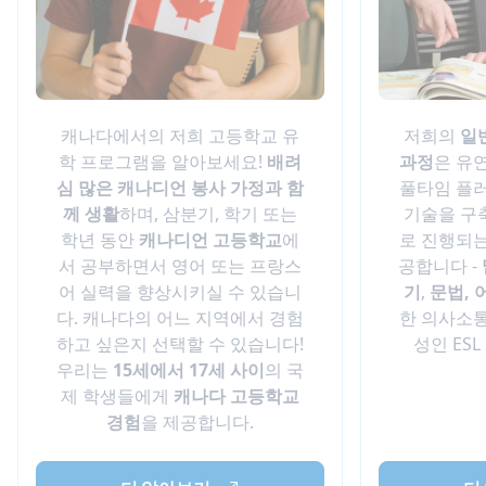
캐나다에서의 저희 고등학교 유
저희의
일
학 프로그램을 알아보세요!
배려
과정
은 유
심 많은 캐나디언 봉사 가정과 함
풀타임 플러
께 생활
하며, 삼분기, 학기 또는
기술을 구
학년 동안
캐나디언 고등학교
에
로 진행되는
서 공부하면서 영어 또는 프랑스
공합니다 -
어 실력을 향상시키실 수 있습니
기
,
문법, 
다. 캐나다의 어느 지역에서 경험
한 의사소통
하고 싶은지 선택할 수 있습니다!
성인 ES
우리는
15세에서 17세 사이
의 국
제 학생들에게
캐나다 고등학교
경험
을 제공합니다.