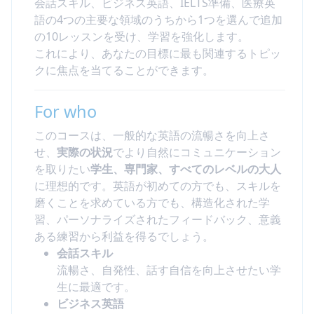
会話スキル、ビジネス英語、IELTS準備、医療英
語の4つの主要な領域のうちから1つを選んで追加
の10レッスンを受け、学習を強化します。
これにより、あなたの目標に最も関連するトピッ
クに焦点を当てることができます。
For who
このコースは、一般的な英語の流暢さを向上さ
せ、
実際の状況
でより自然にコミュニケーション
を取りたい
学生、専門家、すべてのレベルの大人
に理想的です。英語が初めての方でも、スキルを
磨くことを求めている方でも、構造化された学
習、パーソナライズされたフィードバック、意義
ある練習から利益を得るでしょう。
会話スキル
流暢さ、自発性、話す自信を向上させたい学
生に最適です。
ビジネス英語