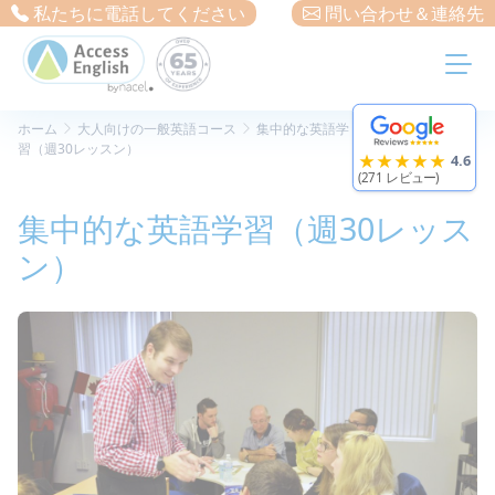
クッキー利用の管理について
私たちに電話してください
問い合わせ＆連絡先
ホーム
大人向けの一般英語コース
集中的な英語学
習（週30レッスン）
★★★★★
4.6
(271 レビュー)
集中的な英語学習（週30レッス
ン）