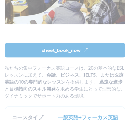
sheet_book_now
私たちの集中フォーカス英語コースは、20の基本的なESL
レッスンに加えて、
会話、ビジネス、IELTS、または医療
英語の10の専門的なレッスン
を提供します。
迅速な進歩
と
目標指向のスキル開発
を求める学生にとって理想的な、
ダイナミックでサポート力のある環境。
コースタイプ
一般英語+フォーカス英語