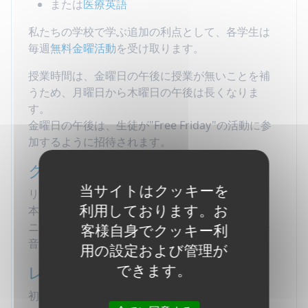
または
医療英語
私たちの学校で学ぶ追加の利点として、各学生は
毎週
無料金曜活動
を受け取ります。
授業時間は、金曜日の午後に授業が無いことを補
うため、月曜日から木曜日の午後は長くなりま
す。
金曜日の午後は、生徒が"Free Friday"の活動に参
加するように招待されます。
クラス
当サイトはクッキーを
リーディング＆オーラルコミュニケーション、基
利用しております。お
本スキル、文法、イディオム、語彙の構築、リス
ニング＆スピーキング、チャットクラブ会話＆発
客様自身でクッキー利
音。
用の設定および管理が
できます。
レベル
初級（レベル1）から上級（レベル7）まで。。