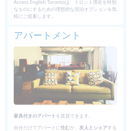
Access English Torontoは、トロント滞在を特別
なものにするための理想的な宿泊オプションを気
軽にご提案します。
アパートメント
家具付きのアパート
を賃貸できます。
自分だけでアパートに
住む
か、
友人とシェア
する