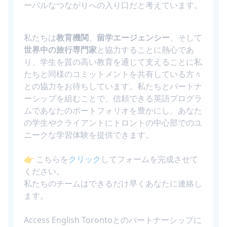
ーバルなつながりへの入り口だと考えています。
私たちは
教育機関
、
留学エージェンシー
、そして
世界中の旅行専門家
と協力することに熱心であ
り、学生を質の高い教育を通じて支えることに私
たちと同様のコミットメントを共有している方々
との協力をお待ちしています。私たちとパートナ
ーシップを組むことで、信頼できる英語プログラ
ムであなたのポートフォリオを豊かにし、あなた
の学生やクライアントにトロントの中心部でのユ
ニークな学習体験を提供できます。
👉 こちらを
クリック
してフォームを完成させて
ください。
私たちのチームはできるだけ早くあなたに連絡し
ます。
Access English Torontoとのパートナーシップに