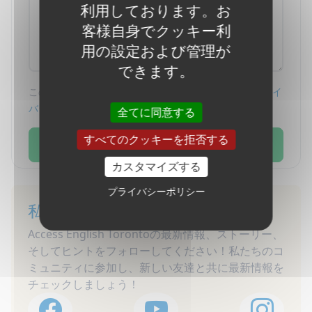
利用しております。お
客様自身でクッキー利
用の設定および管理が
できます。
このフォームを提出することで、あなたは私たちの
プライ
バシーポリシー
に同意するものとします。
全てに同意する
すべてのクッキーを拒否する
送る
カスタマイズする
プライバシーポリシー
私たちとつながってください
Access English Torontoの最新情報、ストーリー、
そしてヒントをフォローしてください！私たちのコ
ミュニティに参加し、新しい友達と共に最新情報を
チェックしましょう！