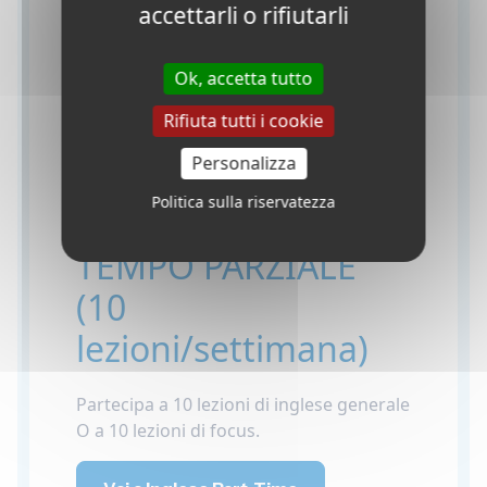
accettarli o rifiutarli
•
Inglese per la Medicina
Personalizza il tuo apprendimento
Ok, accetta tutto
scegliendo la classe Focus che fa per te!
Rifiuta tutti i cookie
Vai a Inglese Intensivo Focus
Personalizza
Politica sulla riservatezza
CORSI DI INGLESE A
TEMPO PARZIALE
(10
lezioni/settimana)
Partecipa a 10 lezioni di inglese generale
O a 10 lezioni di focus.