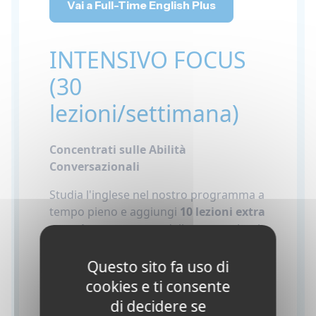
Vai a Full-Time English Plus
INTENSIVO FOCUS
(30
lezioni/settimana)
Concentrati sulle Abilità
Conversazionali
Studia l'inglese nel nostro programma a
tempo pieno e aggiungi
10 lezioni extra
a settimana
per una delle nostre classi
specializzate Focus.
Questo sito fa uso di
•
Conversazione
cookies e ti consente
•
Inglese commerciale
di decidere se
•
Preparazione IELTS