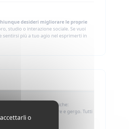
 chiunque desideri migliorare le proprie
ro, studio o interazione sociale. Se vuoi
e sentirsi più a tuo agio nel esprimerti in
sulle seguenti aree linguistiche:
del vocabolario, modi di dire e gergo. Tutti
accettarli o
colto
.