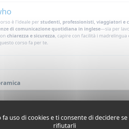
who
orso è l'ideale per
studenti, professionisti, viaggiatori e
nze di comunicazione quotidiana in inglese
—sia per lavo
con
chiarezza e sicurezza
, capire con facilità i madrelingua 
questo corso fa per te.
ramica
orsi generali di inglese come seconda lingua si concentrano 
one, ascolto, lettura, grammatica, scrittura, arricchimento 
 fa uso di cookies e ti consente di decidere se 
ongono una
speciale attenzione sulla conversazione e l'as
rifiutarli