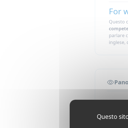
For 
Questo c
compete
parlare 
inglese, 
Pano
I nostri c
conversazi
Questo sito
i corsi p