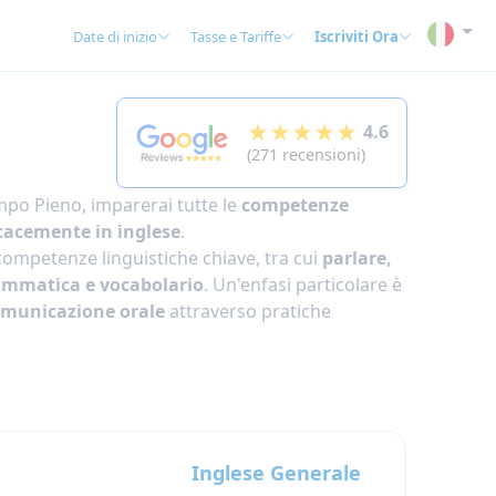
Date di inizio
Tasse e Tariffe
Iscriviti Ora
★★★★★
4.6
(271 recensioni)
mpo Pieno, imparerai tutte le
competenze
cacemente in inglese
.
competenze linguistiche chiave, tra cui
parlare,
rammatica e vocabolario
. Un'enfasi particolare è
municazione orale
attraverso pratiche
Inglese Generale