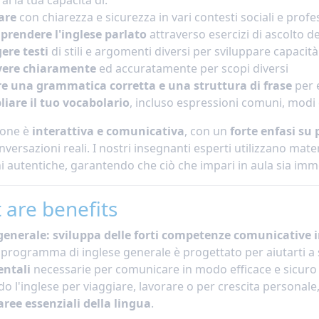
are
con chiarezza e sicurezza in vari contesti sociali e profe
rendere l'inglese parlato
attraverso esercizi di ascolto de
ere testi
di stili e argomenti diversi per sviluppare capaci
vere chiaramente
ed accuratamente per scopi diversi
e una grammatica corretta e una struttura di frase
per 
iare il tuo vocabolario
, incluso espressioni comuni, modi 
ione è
interattiva e comunicativa
, con un
forte enfasi su
nversazioni reali. I nostri insegnanti esperti utilizzano mater
i autentiche, garantendo che ciò che impari in aula sia imme
 are benefits
generale: sviluppa delle forti competenze comunicative i
o programma di inglese generale è progettato per aiutarti a 
ntali
necessarie per comunicare in modo efficace e sicuro i
o l'inglese per viaggiare, lavorare o per crescita personal
 aree essenziali della lingua
.