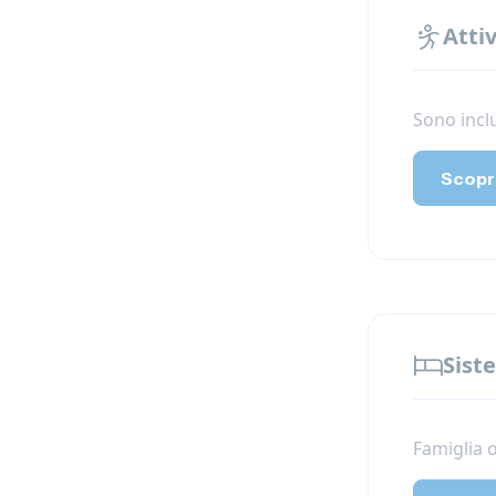
Attiv
Sono inclu
Scopri
Sist
Famiglia 