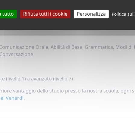
Prenota il tuo posto nel nostro corso di in
a tutto
Rifiuta tutti i cookie
Personalizza
Politica sul
o di Inglese a Tempo Pieno (20
 Comunicazione Orale, Abilità di Base, Grammatica, Modi di 
 Conversazione
e (livello 1) a avanzato (livello 7)
riore vantaggio dello studio presso la nostra scuola, ogni
del Venerdì
.