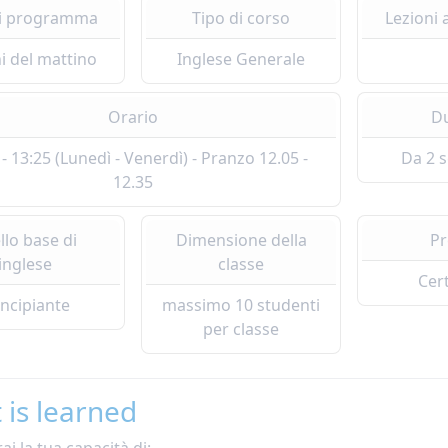
di programma
Tipo di corso
Lezioni 
i del mattino
Inglese Generale
Orario
D
 - 13:25 (Lunedì - Venerdì) - Pranzo 12.05 -
Da 2 
12.35
ello base di
Dimensione della
P
inglese
classe
Cert
incipiante
massimo 10 studenti
per classe
 is learned
ai la tua capacità di: