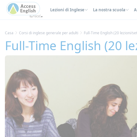
Pannello di gestione dei cookies
Lezioni di Inglese
La nostra scuola
A
Casa
Corsi di inglese generale per adulti
Full-Time English (20 lezioni/s
Full-Time English (20 l