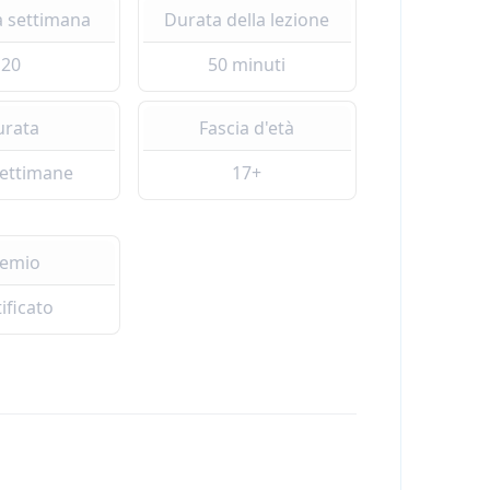
a settimana
Durata della lezione
20
50 minuti
urata
Fascia d'età
settimane
17+
remio
ificato