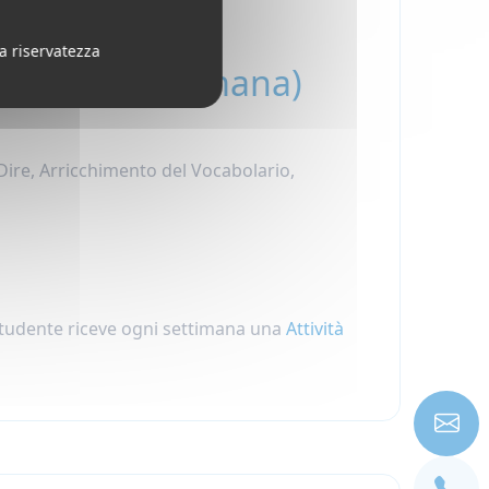
glese a tempo pieno
la riservatezza
 lezioni/settimana)
Dire, Arricchimento del Vocabolario,
 studente riceve ogni settimana una
Attività