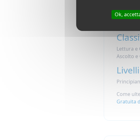
Ok, accett
Cors
Classi
Lettura e
Ascolto e
Livelli
Principiant
Come ulte
Gratuita 