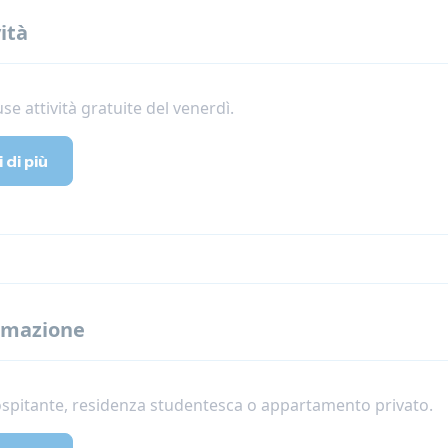
ità
se attività gratuite del venerdì.
 di più
emazione
ospitante, residenza studentesca o appartamento privato.