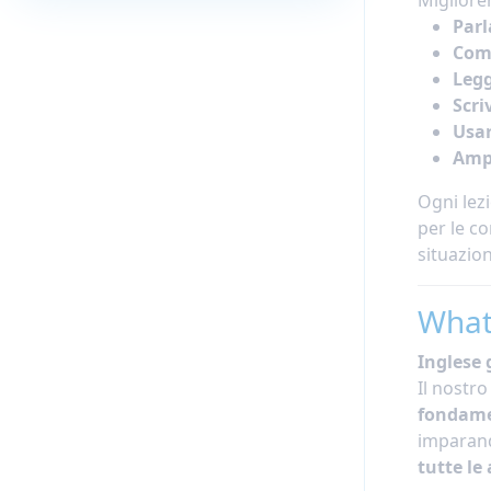
Parl
Comp
Legg
Scri
Usar
Ampl
Ogni lez
per le co
situazion
What
Inglese 
Il nostr
fondame
imparand
tutte le