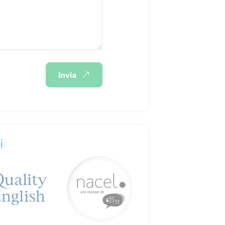
Invia
i