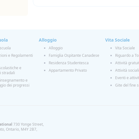
uola
Alloggio
Vita Sociale
 scuola
Alloggio
Vita Sociale
zioni e Regolamenti
Famiglia Ospitante Canadese
Riguardo a To
Residenza Studentesca
Attività gratu
scolastiche e
Appartamento Privato
Attività sociali
i stradali
Eventi e attivi
 insegnamento e
gio dei progressi
Gite del fine 
ational
730 Yonge Street,
to, Ontario, M4Y 2B7,