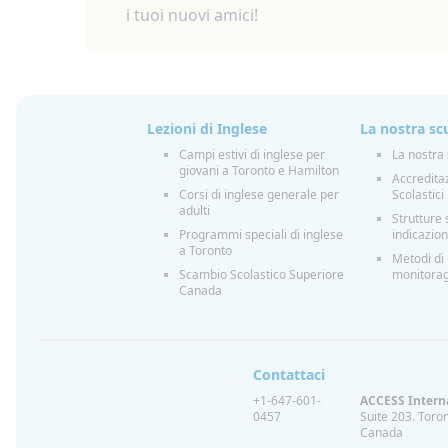
i tuoi nuovi amici!
Lezioni di Inglese
La nostra sc
Campi estivi di inglese per
La nostra
giovani a Toronto e Hamilton
Accredita
Corsi di inglese generale per
Scolastici
adulti
Strutture 
Programmi speciali di inglese
indicazion
a Toronto
Metodi di
Scambio Scolastico Superiore
monitorag
Canada
Contattaci
+1-647-601-
ACCESS Intern
0457
Suite 203.
Toron
Canada