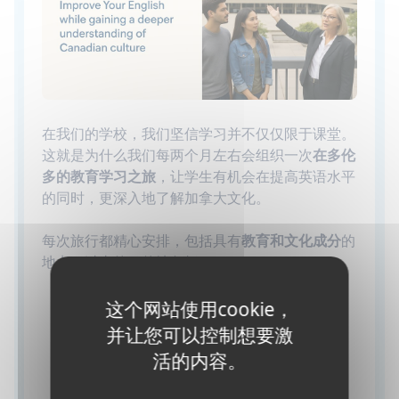
在我们的学校，我们坚信学习并不仅仅限于课堂。
这就是为什么我们每两个月左右会组织一次
在多伦
多的教育学习之旅
，让学生有机会在提高英语水平
的同时，更深入地了解加拿大文化。
每次旅行都精心安排，包括具有
教育和文化成分
的
地点。过去的目的地包括：
安大略议会
（国会） - 了解加拿大民主和政
这个网站使用cookie，
府。
并让您可以控制想要激
多伦多大学
- 探索加拿大顶级大学之一。
活的内容。
安大略艺术设计学院
（OCAD） - 毕业展 - 通
过艺术体验创新与创新。