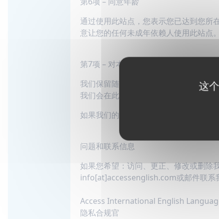
第6项 – 同意年龄
通过使用此站点，您表示您已达到您所
意让您的任何未成年依赖人使用此站点
第7项 – 对本隐私政策的更改
我们保留随时修改本隐私政策的权利，
这个
我们会在此通知您更新，以便您了解我
如果我们的商店被收购或与另一家公司
问题和联系信息
如果您希望：访问、更正、修改或删除
info[at]accessenglish.com或
Access International English Language
隐私合规官