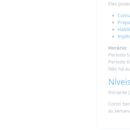
Eles pode
Comun
Prepa
Habil
Inglê
Horário:
Período 5:
Período 6:
Não há au
Nívei
Iniciante 
Como bene
as seman