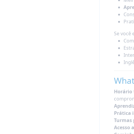
Apr
Cons
Prat
Se você 
Comu
Estr
Inte
Ingl
What
Horário 
comprom
Aprendi
Prática 
Turmas 
Acesso a