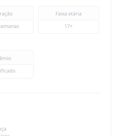
ração
Faixa etária
 semanas
17+
rêmio
ificado
nça
icos