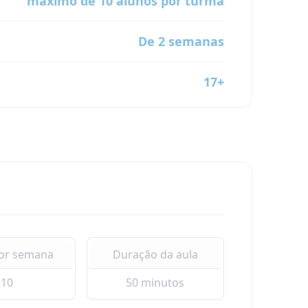
máximo de 10 alunos por turma
De 2 semanas
17+
por semana
Duração da aula
10
50 minutos