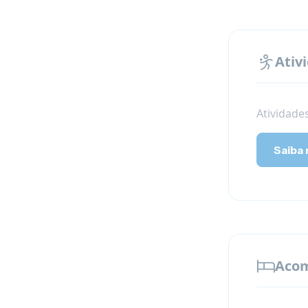
Ativ
Atividades
Saiba 
Aco