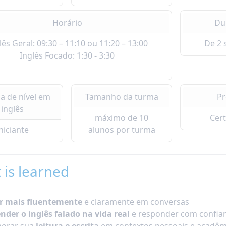
Horário
Du
lês Geral: 09:30 – 11:10 ou 11:20 – 13:00
De 2
Inglês Focado: 1:30 - 3:30
a de nível em
Tamanho da turma
P
inglês
máximo de 10
Cert
niciante
alunos por turma
 is learned
r mais fluentemente
e claramente em conversas
nder o inglês falado na vida real
e responder com confia
horar sua
leitura e escrita
em contextos pessoais e acadêm