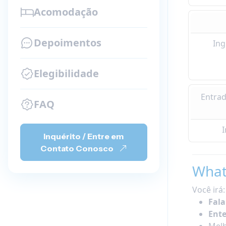
Acomodação
Depoimentos
Ing
Elegibilidade
Entrad
FAQ
I
Inquérito / Entre em
Contato Conosco
What
Você irá:
Fala
Ente
Mel