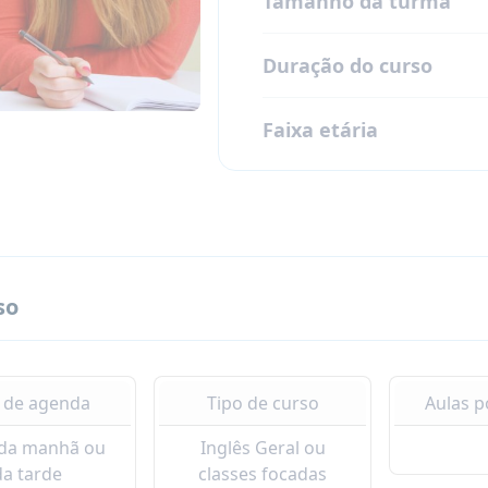
Tamanho da turma
Duração do curso
Faixa etária
so
 de agenda
Tipo de curso
Aulas 
 da manhã ou
Inglês Geral ou
da tarde
classes focadas