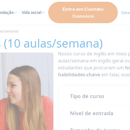
Entre em Contato
odação
Vida social
Datas
Conosco
las/semana)
s (10 aulas/semana)
Nosso curso de inglês em meio p
aulas/semana em inglês geral ou
estudantes que procuram um
ho
habilidades-chave
em falar, ouv
Tipo de curso
Nível de entrada