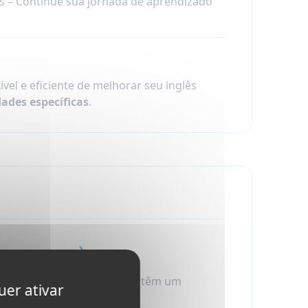
os – Continue sua jornada de aprendizado
el e eficiente de melhorar seu inglês
dades específicas
.
/semana)
lês Especial
. Todas as aulas têm um
uer ativar