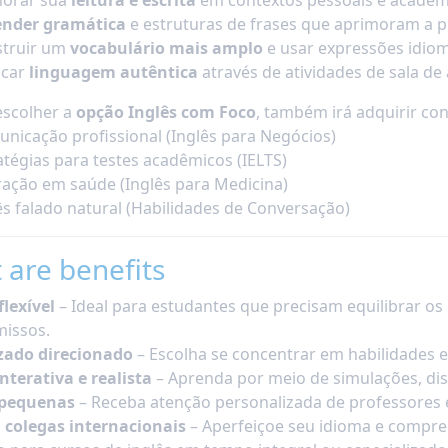
ender gramática
e estruturas de frases que aprimoram a p
truir um
vocabulário mais amplo
e usar expressões idio
icar
linguagem autêntica
através de atividades de sala de
escolher a
opção Inglês com Foco
, também irá adquirir co
nicação profissional (Inglês para Negócios)
atégias para testes acadêmicos (IELTS)
ração em saúde (Inglês para Medicina)
ês falado natural (Habilidades de Conversação)
 are benefits
flexível
– Ideal para estudantes que precisam equilibrar os
issos.
zado direcionado
– Escolha se concentrar em habilidades 
interativa e realista
– Aprenda por meio de simulações, dis
pequenas
– Receba atenção personalizada de professores 
 colegas internacionais
– Aperfeiçoe seu idioma e compr