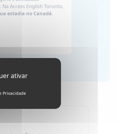
 Na Access English Toronto,
sua estadia no Canadá
.
uer ativar
de Privacidade