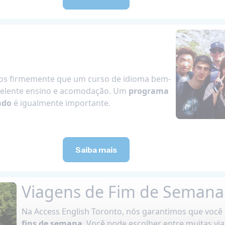
mos firmemente que um curso de idioma bem-
celente ensino e acomodação. Um
programa
ado
é igualmente importante.
Saiba mais
Viagens de Fim de Semana
Na Access English Toronto, nós garantimos que você
fins de semana
. Você pode escolher entre muitas via