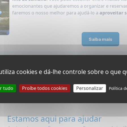
emocionantes que ajudaremos a organizar e reservar.
faremos o nosso melhor para ajudá-lo a
aproveitar 
Saiba mais
 utiliza cookies e dá-lhe controle sobre o que q
ar tudo
Proíbe todos cookies
Personalizar
Política 
Estamos aqui para ajudar