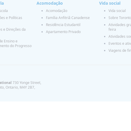
la
Acomodação
Vida social
scola
Acomodação
Vida social
es e Políticas
Família Anfitriã Canadense
Sobre Toront
Residência Estudantil
Atividades gra
es e Direções da
feira
Apartamento Privado
Atividades soc
e Ensino e
Eventos e ati
mento do Progresso
Viagens de fi
ational
730 Yonge Street,
to, Ontario, M4Y 2B7,