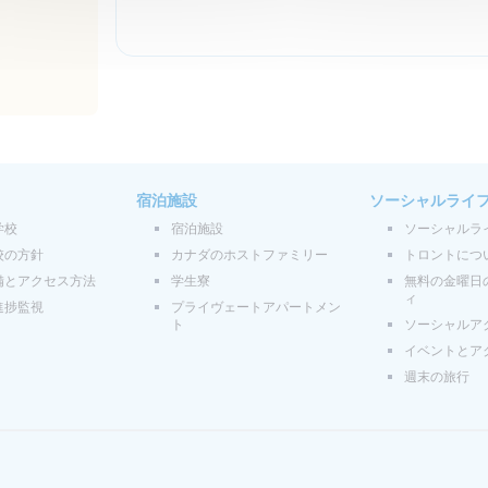
宿泊施設
ソーシャルライ
学校
宿泊施設
ソーシャルラ
校の方針
カナダのホストファミリー
トロントにつ
備とアクセス方法
学生寮
無料の金曜日
ィ
進捗監視
プライヴェートアパートメン
ト
ソーシャルア
イベントとア
週末の旅行