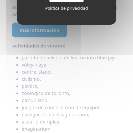
actividades gratuitas los viernes incluídas para
Política de privacidad
adultos.
más información
actividades de verano:
partido de béisbol de los toronto blue jays,
vóley playa,
centre island,
ciclismo,
picnics,
zoológico de toronto,
piragüismo,
juegos de construcción de equipos,
navegación en el lago ontario,
acuario de ripley,
imaginarium,