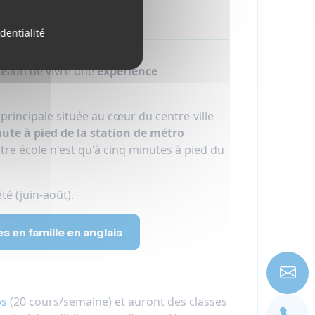
dentialité
casion de vivre une
expérience
principale située au cœur du centre-ville
ute à pied de la station de métro
tre école n'est qu'à cinq minutes à pied du
té (juin-août).
en famille en anglais
ps
(20 cours/semaine) et auront des classes