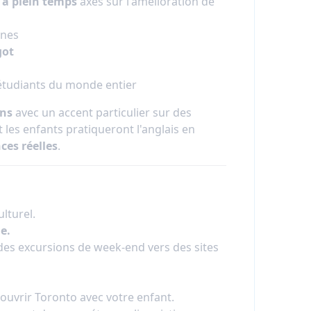
 à plein temps
axés sur l'amélioration de
nnes
got
étudiants du monde entier
ens
avec un accent particulier sur des
 les enfants pratiqueront l'anglais en
ces réelles
.
lturel.
e.
des excursions de week-end vers des sites
uvrir Toronto avec votre enfant.