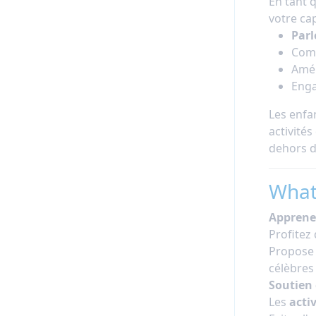
En tant 
votre cap
Parl
Com
Amél
Eng
Les enfa
activité
dehors de
What
Apprene
Profitez
Propose
célèbres
Soutien
Les
acti