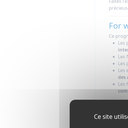
Faites l
précieus
For 
Ce progr
Les 
inte
Les 
Les 
Les 
des 
Les 
com
Ce site util