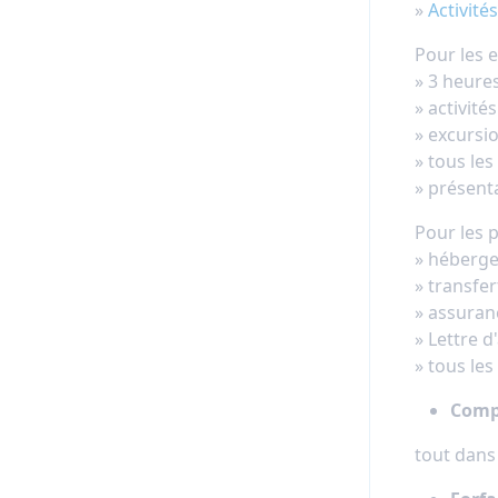
»
Activité
Pour les e
» 3 heure
» activit
» excursi
» tous les
» présent
Pour les p
» héberge
» transfe
» assuran
» Lettre d
» tous les
Comp
tout dans 