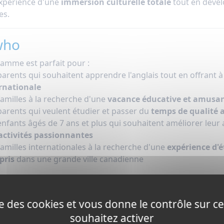
'expérience d'une
immersion culturelle totale
tout en dével
es.
who
amme est parfait pour :
parents qui souhaitent apprendre l'anglais tout en offrant 
rnationale
familles à la recherche d'une
vacance éducative et amusa
parents qui veulent étudier et passer du
temps de qualité a
enfants âgés de 7 ans et plus qui souhaitent améliorer leur
activités passionnantes
familles internationales à la recherche d'une
expérience d'é
pris
dans une grande ville canadienne
ise des cookies et vous donne le contrôle sur 
souhaitez activer