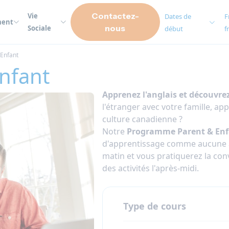
Contactez-
Vie
Dates de
F
ment
nous
Sociale
début
f
Enfant
nfant
Apprenez l'anglais et découvrez
l'étranger avec votre famille, ap
culture canadienne ?
Notre
Programme Parent & Enf
d'apprentissage comme aucune au
matin et vous pratiquerez la conve
des activités l'après-midi.
Type de cours