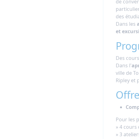
de convers
particulie
des étudi
Dans les
et excurs
Prog
Des cours
Dans l'
ap
ville de T
Ripley et 
Offre
Comp
Pour les p
» 4 cours 
» 3 atelie