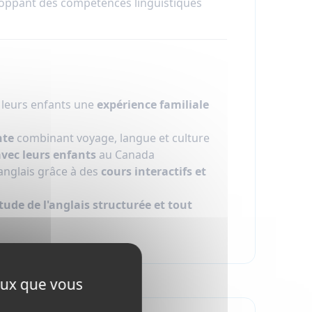
oppant des compétences linguistiques
à leurs enfants une
expérience familiale
nte
combinant voyage, langue et culture
vec leurs enfants
au Canada
 anglais grâce à des
cours interactifs et
tude de l'anglais structurée et tout
ceux que vous