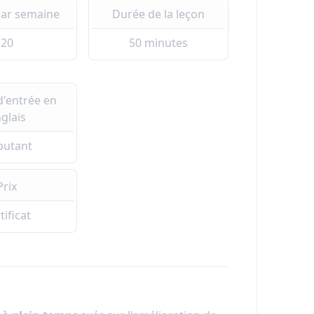
par semaine
Durée de la leçon
20
50 minutes
d'entrée en
glais
butant
Prix
tificat