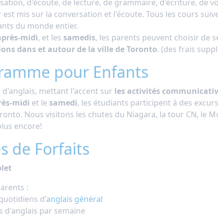
ation, d'écoute, de lecture, de grammaire, d'écriture, de v
r est mis sur la conversation et l'écoute. Tous les cours s
ants du monde entier.
après-midi
, et les
samedis
, les parents peuvent choisir de 
ions dans et autour de la ville de Toronto
. (des frais supp
ramme pour Enfants
 d'anglais, mettant l'accent sur
les activités communicati
rès-midi
et le
samedi
, les étudiants participent à des excur
oronto. Nous visitons les chutes du Niagara, la tour CN, le M
plus encore!
s de Forfaits
let
arents :
quotidiens d'
anglais général
rs d'anglais par semaine