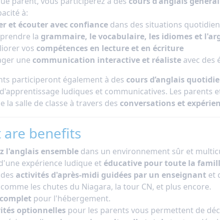
que parent, vous participerez à des
cours d'anglais général
acité à:
er et écouter avec confiance
dans des situations quotidie
prendre la
grammaire, le vocabulaire, les idiomes et l'ar
iorer vos
compétences en lecture et en écriture
ager une
communication interactive et réaliste
avec des 
nts participeront également à des
cours d’anglais quotidi
s d'apprentissage ludiques et communicatives. Les parents et
 la salle de classe à travers des
conversations et expérien
 are benefits
z l'anglais ensemble
dans un environnement sûr et multicu
 d'une expérience ludique et
éducative pour toute la famill
 des
activités d'après-midi guidées par un enseignant
et 
 comme les chutes du Niagara, la tour CN, et plus encore.
 complet
pour l'hébergement.
vités optionnelles
pour les parents vous permettent de déco