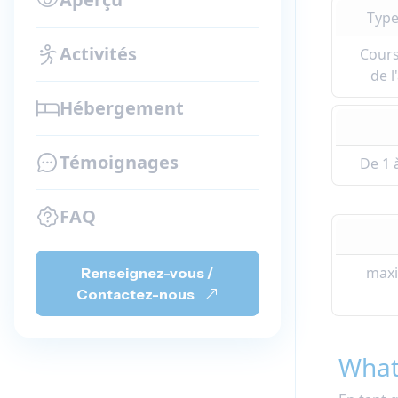
Type
Activités
Cours
de l
Hébergement
Témoignages
De 1 
FAQ
maxi
Renseignez-vous /
Contactez-nous
What