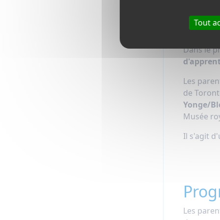
Aper
Tout a
Dans le p
d'apprent
Les parent
de Toront
Yonge/Bl
Musée roya
Il s'agit 
Prog
Les paren