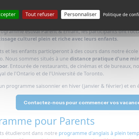
çu
ccepter
Tout refuser
Personnaliser
Politique de confi
rogramme estival Parent & Enfant, les participants ont l'oc
issage culturel plein et riche avec leurs enfants
.
s et les enfants participeront à des cours dans notre école 
o. Nous sommes situés à une
distance pratique d'une min
oor
. Entourée de restaurants, de cinémas et de bureaux, no
l de l'Ontario et de l'Université de Toronto.
d'un programme saisonnier en hiver (janvier & février) et en é
Contactez-nous pour commencer vos vacances 
ramme pour Parents
ts étudieront dans notre
programme d'anglais à plein tem