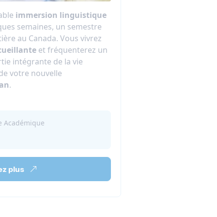
table
immersion linguistique
ques semaines, un semestre
ère au Canada. Vous vivrez
cueillante
et fréquenterez un
tie intégrante de la vie
de votre nouvelle
an
.
ée Académique
z plus