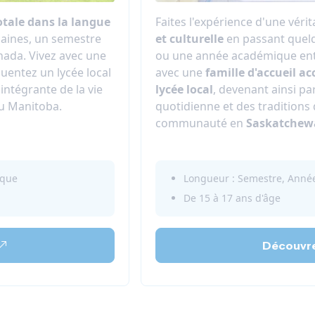
tale dans la langue
Faites l'expérience d'une véri
aines, un semestre
et culturelle
en passant quel
ada. Vivez avec une
ou une année académique enti
uentez un lycée local
avec une
famille d'accueil ac
intégrante de la vie
lycée local
, devenant ainsi par
du Manitoba.
quotidienne et des traditions 
communauté en
Saskatchew
ique
Longueur : Semestre, Ann
De 15 à 17 ans d'âge
Découvre