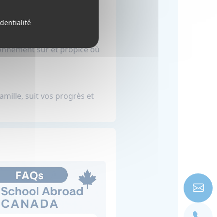
nnelles et les transports
dentialité
ironnement sûr et propice où
mille, suit vos progrès et