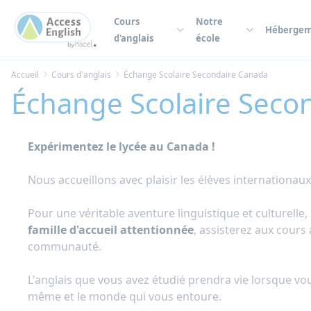
Panneau de gestion des cookies
Cours
Notre
Héberge
d'anglais
école
Accueil
Cours d'anglais
Échange Scolaire Secondaire Canada
Échange Scolaire Seco
Expérimentez le lycée au Canada !
Nous accueillons avec plaisir les élèves internationau
Pour une véritable aventure linguistique et culturelle
famille d'accueil attentionnée
, assisterez aux cours
communauté.
L'anglais que vous avez étudié prendra vie lorsque vo
même et le monde qui vous entoure.