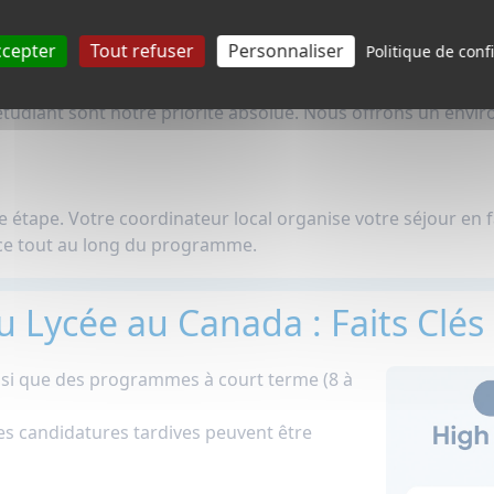
nt besoin de prévoir un budget que pour les dépenses perso
ccepter
Tout refuser
Personnaliser
Politique de confi
 étudiant sont notre priorité absolue. Nous offrons un env
 étape. Votre coordinateur local organise votre séjour en fa
ce tout au long du programme.
u Lycée au Canada : Faits Clés
si que des programmes à court terme (8 à
(les candidatures tardives peuvent être