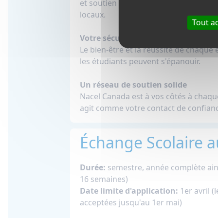
et soutien continu. Les étudiants n'o
locaux.
Tout a
Votre sécurité est notre priorité
Le bien-être et la réussite de chaque
les étudiants peuvent s'épanouir.
Un réseau de soutien solide
Nacel Canada est à vos côtés à chaque
agit comme votre contact de confian
Échange Scolaire a
Durée:
semestre, année complète ain
16 semaines)
Date limite d'application:
1er avril 
acceptées jusqu'au 1er mai)