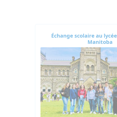
Échange scolaire au lycé
Manitoba