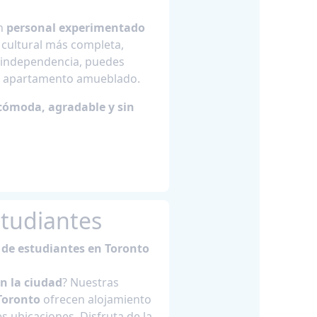
on
personal experimentado
a cultural más completa,
s independencia, puedes
 un apartamento amueblado.
cómoda, agradable y sin
studiantes
de estudiantes en Toronto
n la ciudad
? Nuestras
Toronto
ofrecen alojamiento
ubicaciones. Disfruta de la