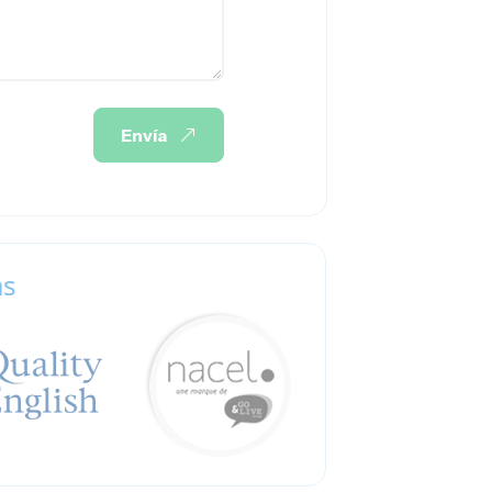
Envía
as