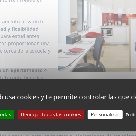
rtamento privado te
d y flexibilidad
 para estudiantes
tos proporcionan una
e cerca de la escuela y
n un apartamento
o
sh Toronto tiene las
 estancia en Toronto.
eb usa cookies y te permite controlar las que d
todas
Denegar todas las cookies
Personalizar
Polít