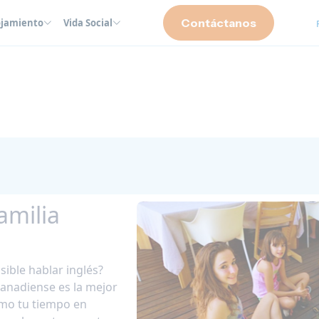
Contáctanos
ojamiento
Vida Social
amilia
ible hablar inglés?
canadiense es la mejor
mo tu tiempo en