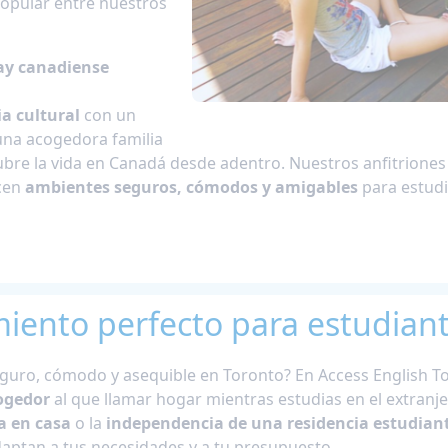
popular entre nuestros
ay canadiense
a cultural
con un
na acogedora familia
scubre la vida en Canadá desde adentro. Nuestros anfitrione
cen
ambientes seguros, cómodos y amigables
para estudi
miento perfecto para estudian
eguro, cómodo y asequible en Toronto? En Access English 
ogedor
al que llamar hogar mientras estudias en el extranjer
a en casa
o la
independencia de una residencia estudiant
aptan a tus necesidades y a tu presupuesto.