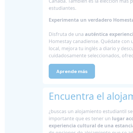
Canadá. También es la elección más 
estudiantes.
Experimenta un verdadero Homest
Disfruta de una
auténtica experienci
Homestay canadiense. Quédate con u
local, mejora tu inglés a diario y de
cuidadosamente seleccionados, ofre
Aprende más
Encuentra el aloja
¿buscas un alojamiento estudiantil s
importante que es tener un
lugar ac
experiencia cultural de una estanci
de opciones de alojamiento que se ad