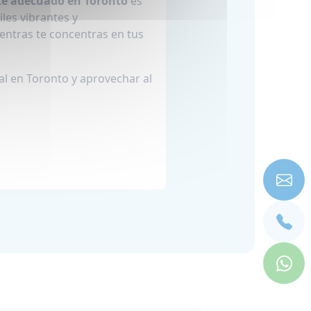
te adecuado en Toronto
es
les vibrantes y
entras te concentras en tus
al en Toronto y aprovechar al