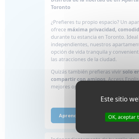
Toronto
¿Prefieres tu propio espacio? Un apa
ofrece
máxima privacidad, comodida
durante tu estancia en Toronto. Ideal
independientes, nuestros apartamen
opción de vida tranquila y convenient
las atracciones de la ciudad.
Quizás también prefieras vivir
solo e
compartir con amigos
. Access Engli
mejores opciones disponibles para tu
Este sitio w
Aprende más
OK, aceptar 