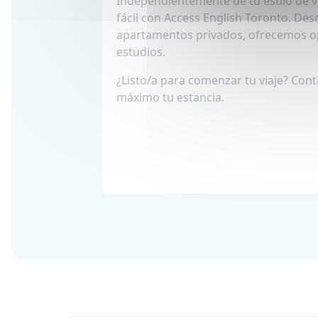
Independientemente de tu estilo de 
fácil con Access English Toronto. Des
apartamentos privados, ofrecemos op
estudios.
¿Listo/a para comenzar tu viaje? Cont
máximo tu estancia.