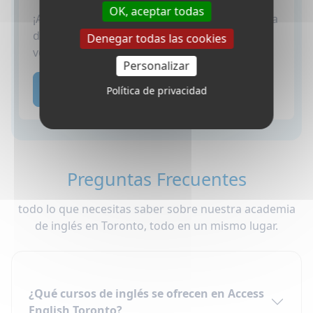
OK, aceptar todas
¡Aprende inglés en familia y disfruta de toda la
diversión que Toronto tiene para ofrecer en
Denegar todas las cookies
verano!
Personalizar
Ir al programa de inglés en familia
Política de privacidad
Preguntas Frecuentes
todo lo que necesitas saber sobre nuestra academia
de inglés en Toronto, todo en un mismo lugar.
¿Qué cursos de inglés se ofrecen en Access
English Toronto?