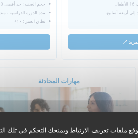
حجم الصف : حد أقصى 10 طلاب
إلى أربعة أسابيع.
مدة الدورة الدراسية : منذ
نطاق العمر : 17+
مزيد
مهارات المحادثة
قع ملفات تعريف الارتباط ويمنحك التحكم في تلك الت