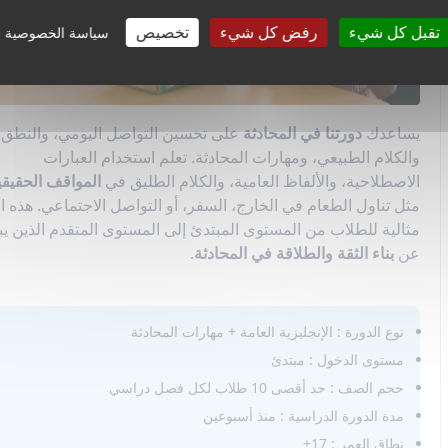
تقبل كل شيء
رفض كل شيء
تخصيص
سياسة الخصوصية
يساعدك
دورتنا في المحادثة
على تحسين التواصل اليومي، والنطق،
والكلام الطبيعي، ومهارات المحادثة. تعلم استخدام العبارات
الاصطلاحية، والألفاظ العامية، والكلام الطليق في
المواقف الحقيقي
مثل تناول الطعام في الخارج، السفر، أو التواصل الاجتماعي. هذه ا
مثالية للطلاب من المستوى المبتدئ إلى المستوى المتقدم الذين ي
عن
بناء الثقة والطلاقة في المحادثة
.
نوع الدورة : الإنجليزية العامة + مهارات المحادثة
مستوى الدخول : مبتدئ
حجم الصف : حد أقصى 10 طلاب لكل فصل دراسي
مدة الدورة الدراسية : منذ أسبوعين
نطاق العمر : 17+