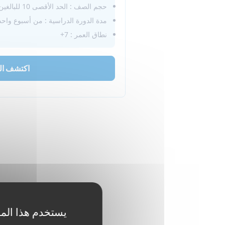
حجم الصف : الحد الأقصى 10 للبالغين، 16 للأطفال
مدة الدورة الدراسية : من أسبوع واحد 
نطاق العمر : 7+
اكتشف ال
يستخدم هذا المو