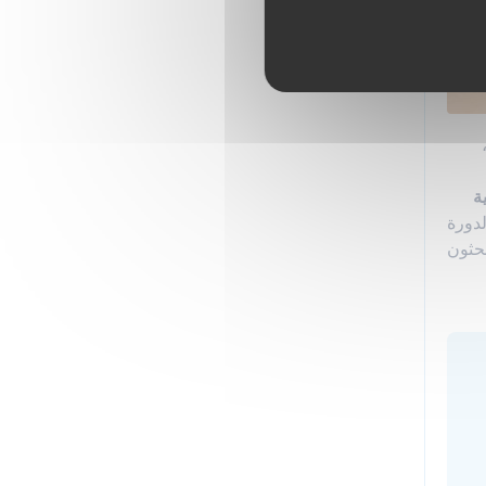
ة
لدورة
بحثون