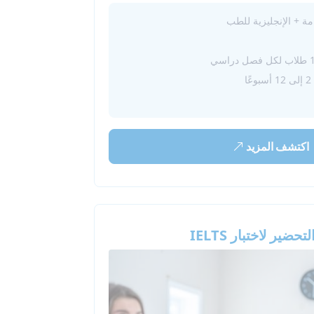
عامة + الإنجليزية للطب
ا
اكتشف المزيد
حضير لاختبار IELTS