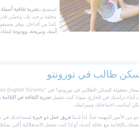
استمتع بـ
تجربة ثقافية أصيلة
م
محلية ترحب بك، وحسّن قدراتك
كندا من الداخل. يوفر مضيفو ال
آمنة، ومريحة، وودودة
للطلاب
كن طالب في تورونتو
 في تورونتو؟ في "Access English Toronto"، ندرك كم من الأهمية أن يكون لديك
 أثناء دراستك في الخارج. سواء كنت تفضل
تجربة الثقافة في الإقامة م
ن لتناسب احتياجاتك وميزانيتك.
 من الأمور المهمة جداً، لذا لدينا
فريق عمل ذو خبرة
لمساعدتك في تضي
ننصحك بالإقامة مع عائلة كندية، أو إذا كنت تفضل الاستقلالية أكثر، يمك