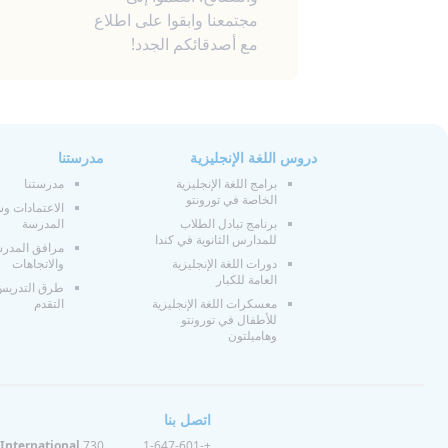
مجتمعنا وابقوا على اطلاع
مع أصدقائكم الجدد!
دروس اللغة الإنجليزية
مدرستنا
برامج اللغة الإنجليزية
مدرستنا
الخاصة في تورونتو
الاعتمادات و
برنامج تبادل الطلاب
المدرسة
للمدارس الثانوية في كندا
مرافق المدر
دورات اللغة الإنجليزية
والاتجاهات
العامة للكبار
طرق التدريس
معسكرات اللغة الإنجليزية
التقدم
للأطفال في تورونتو
وهاميلتون
اتصل بنا
International
+1-647-601-