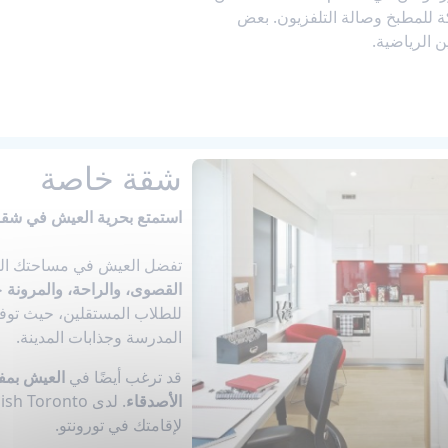
ة للمطبخ وصالة التلفزيون. بعض
ن الرياضية.
شقة خاصة
استمتع بحرية العيش في شقة
تفضل العيش في مساحتك الخ
القصوى، والراحة، والمرونة
خ
للطلاب المستقلين، حيث تو
المدرسة وجذابات المدينة.
قد ترغب أيضًا في
العيش بم
الأصدقاء
لإقامتك في تورونتو.