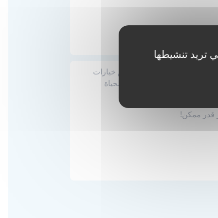
ي تريد تنشيطها
يتم بسهولة مع Access English Toronto. نقدم خيارات
ة إلى السكن الجامعي النابض بالحياة
ر قدر ممكن!